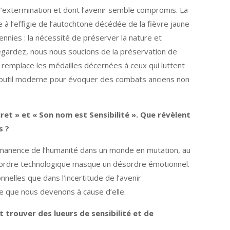
 d’extermination et dont l’avenir semble compromis. La
 à l’effigie de l’autochtone décédée de la fièvre jaune
ennies : la nécessité de préserver la nature et
Regardez, nous nous soucions de la préservation de
me remplace les médailles décernées à ceux qui luttent
n outil moderne pour évoquer des combats anciens non
et » et « Son nom est Sensibilité ». Que révèlent
s ?
a permanence de l’humanité dans un monde en mutation, au
n ordre technologique masque un désordre émotionnel.
nelles que dans l’incertitude de l’avenir
e que nous devenons à cause d’elle.
t trouver des lueurs de sensibilité et de