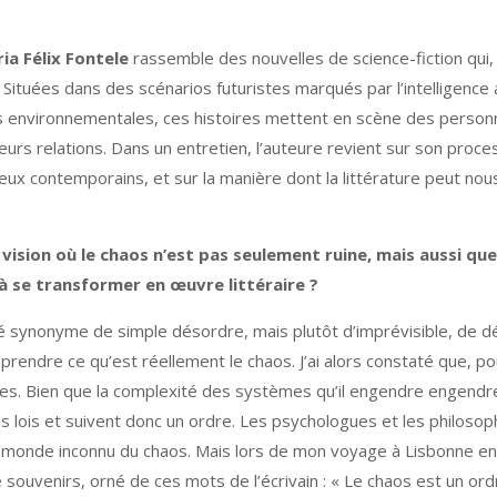
ia Félix Fontele
rassemble des nouvelles de science-fiction qui
uées dans des scénarios futuristes marqués par l’intelligence art
ses environnementales, ces histoires mettent en scène des perso
urs relations. Dans un entretien, l’auteure revient sur son process
jeux contemporains, et sur la manière dont la littérature peut nou
vision où le chaos n’est pas seulement ruine, mais aussi que
 se transformer en œuvre littéraire ?
été synonyme de simple désordre, mais plutôt d’imprévisible, de 
mprendre ce qu’est réellement le chaos. J’ai alors constaté que, po
siques. Bien que la complexité des systèmes qu’il engendre engen
lois et suivent donc un ordre. Les psychologues et les philoso
le monde inconnu du chaos. Mais lors de mon voyage à Lisbonne en
e souvenirs, orné de ces mots de l’écrivain : « Le chaos est un o