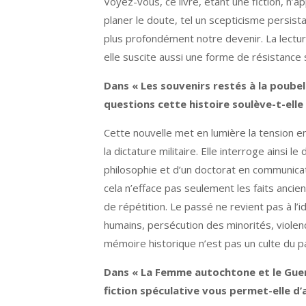
Voyez-vous, ce livre, étant une fiction, n
planer le doute, tel un scepticisme persist
plus profondément notre devenir. La lecture
elle suscite aussi une forme de résistance 
Dans « Les souvenirs restés à la poubell
questions cette histoire soulève-t-elle 
Cette nouvelle met en lumière la tension e
la dictature militaire. Elle interroge ainsi
philosophie et d’un doctorat en communicat
cela n’efface pas seulement les faits ancie
de répétition. Le passé ne revient pas à l’
humains, persécution des minorités, violen
mémoire historique n’est pas un culte du p
Dans « La Femme autochtone et le Guerr
fiction spéculative vous permet-elle d’