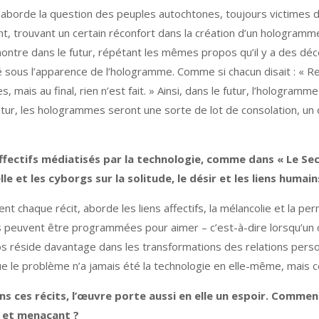
 il aborde la question des peuples autochtones, toujours victimes
nt, trouvant un certain réconfort dans la création d’un hologramme
montre dans le futur, répétant les mêmes propos qu’il y a des déc
té sous l’apparence de l’hologramme. Comme si chacun disait : « 
 mais au final, rien n’est fait. » Ainsi, dans le futur, l’hologram
tur, les hologrammes seront une sorte de lot de consolation, u
fectifs médiatisés par la technologie, comme dans « Le Secr
elle et les cyborgs sur la solitude, le désir et les liens humain
ement chaque récit, aborde les liens affectifs, la mélancolie et l
es peuvent être programmées pour aimer – c’est-à-dire lorsqu’u
aos réside davantage dans les transformations des relations person
e le problème n’a jamais été la technologie en elle-même, mais c
ns ces récits, l’œuvre porte aussi en elle un espoir. Commen
e et menaçant ?