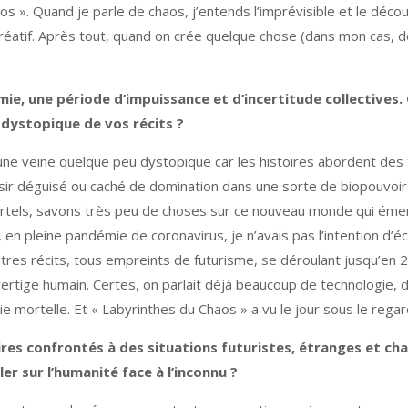
chaos ». Quand je parle de chaos, j’entends l’imprévisible et le dé
réatif. Après tout, quand on crée quelque chose (dans mon cas, de
mie, une période d’impuissance et d’incertitude collectives
 dystopique de vos récits ?
a une veine quelque peu dystopique car les histoires abordent des
ir déguisé ou caché de domination dans une sorte de biopouvoir q
rtels, savons très peu de choses sur ce nouveau monde qui émerg
 en pleine pandémie de coronavirus, je n’avais pas l’intention d’é
tres récits, tous empreints de futurisme, se déroulant jusqu’en 20
tige humain. Certes, on parlait déjà beaucoup de technologie, de
 mortelle. Et « Labyrinthes du Chaos » a vu le jour sous le regar
es confrontés à des situations futuristes, étranges et ch
er sur l’humanité face à l’inconnu ?