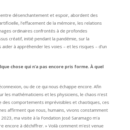
, entre désenchantement et espoir, abordent des
ificielle, l’effacement de la mémoire, les relations
nnages ordinaires confrontés à de profondes
us créatif, initié pendant la pandémie, sur la
s aider à appréhender les voies – et les risques – d’un
lque chose qui n’a pas encore pris forme. À quel
déconnexion, ou de ce qui nous échappe encore. Afin
ur les mathématiciens et les physiciens, le chaos n’est
dre des comportements imprévisibles et chaotiques, ces
phes affirment que nous, humains, vivons constamment
 2023, ma visite à la Fondation José Saramago m’a
rdre encore à déchiffrer. » Voilà comment m’est venue