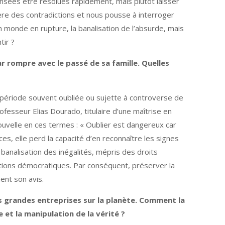
ensées être résolues rapidement, mais plutôt laisser
mière des contradictions et nous pousse à interroger
n monde en rupture, la banalisation de l’absurde, mais
tir ?
ar rompre avec le passé de sa famille. Quelles
a période souvent oubliée ou sujette à controverse de
rofesseur Elias Dourado, titulaire d’une maîtrise en
ouvelle en ces termes : « Oublier est dangereux car
es, elle perd la capacité d’en reconnaître les signes
 banalisation des inégalités, mépris des droits
tutions démocratiques. Par conséquent, préserver la
ent son avis.
s grandes entreprises sur la planète. Comment la
 et la manipulation de la vérité ?