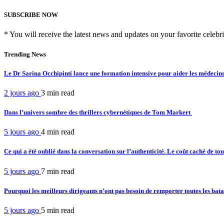
SUBSCRIBE NOW
* You will receive the latest news and updates on your favorite celebri
Trending News
Le Dr Sarina Occhipinti lance une formation intensive pour aider les médecins
2 jours ago
3 min
read
Dans l’univers sombre des thrillers cybernétiques de Tom Markert
5 jours ago
4 min
read
Ce qui a été oublié dans la conversation sur l’authenticité. Le coût caché de tou
5 jours ago
7 min
read
Pourquoi les meilleurs dirigeants n’ont pas besoin de remporter toutes les bata
5 jours ago
5 min
read