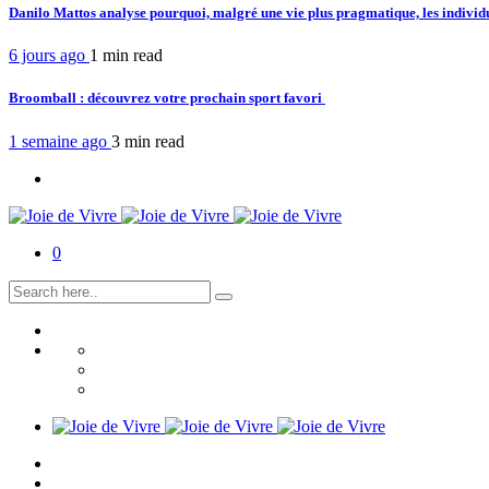
Danilo Mattos analyse pourquoi, malgré une vie plus pragmatique, les individ
6 jours ago
1 min
read
Broomball : découvrez votre prochain sport favori
1 semaine ago
3 min
read
0