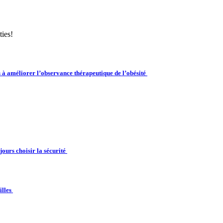
ties!
 à améliorer l’observance thérapeutique de l’obésité
jours choisir la sécurité
illes