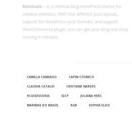
Minimalo
– is a minimal blog WordPress theme for
creative websites. With four different post layouts,
support for WordPress post formats, and support
WooCommerce plugin, you can get your blog and shop
running in minutes.
Browse Tags
CAMILLA CAMARGO
CAPIM CÓSMICO
CLAUDIA CATALDI
CRISTIANE NARDES
HI ASSESSORIA
IGCP
JULIANA HERC
MARINHA DO BRASIL
RGB
SOPHIA ELDO