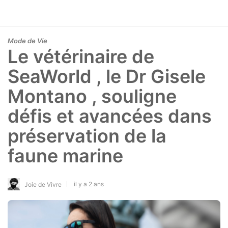
Mode de Vie
Le vétérinaire de
SeaWorld , le Dr Gisele
Montano , souligne
défis et avancées dans
préservation de la
faune marine
il y a 2 ans
Joie de Vivre