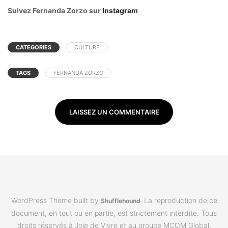
Suivez Fernanda Zorzo sur
Instagram
CATEGORIES
CULTURE
TAGS
FERNANDA ZORZO
LAISSEZ UN COMMENTAIRE
WordPress Theme built by
La reproduction de ce
Shufflehound
.
document, en tout ou en partie, est strictement interdite. Tous
droits réservés à Joie de Vivre et au groupe MCOM Global.