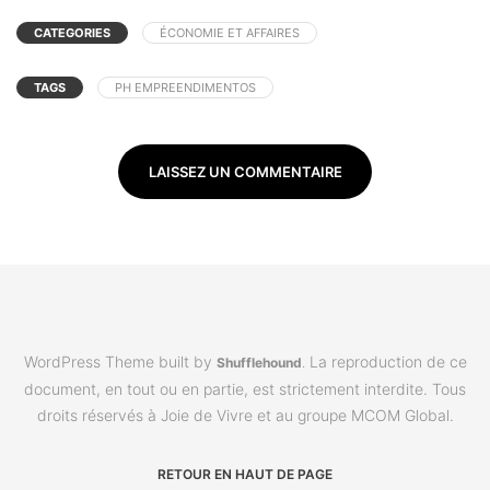
CATEGORIES
ÉCONOMIE ET AFFAIRES
TAGS
PH EMPREENDIMENTOS
LAISSEZ UN COMMENTAIRE
WordPress Theme built by
La reproduction de ce
Shufflehound
.
document, en tout ou en partie, est strictement interdite. Tous
droits réservés à Joie de Vivre et au groupe MCOM Global.
RETOUR EN HAUT DE PAGE