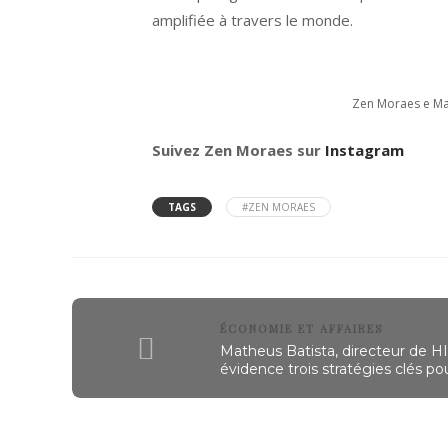
amplifiée à travers le monde.
Zen Moraes e Ma
Suivez
Zen Moraes sur
Instagram
TAGS
#ZEN MORAES
ÉCONOMIE ET AFFAIRES
Matheus Batista, directeur de HI
évidence trois stratégies clés po