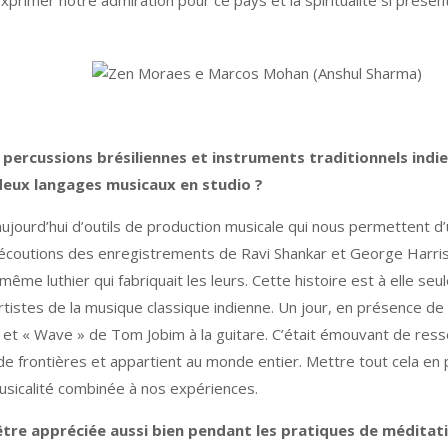
xprimer notre admiration pour ce pays et la spiritualité si prése
 percussions brésiliennes et instruments traditionnels in
 deux langages musicaux en studio ?
jourd’hui d’outils de production musicale qui nous permettent d’u
s écoutions des enregistrements de Ravi Shankar et George Harri
me luthier qui fabriquait les leurs. Cette histoire est à elle seule
rtistes de la musique classique indienne. Un jour, en présence de
t « Wave » de Tom Jobim à la guitare. C’était émouvant de ressent
e frontières et appartient au monde entier. Mettre tout cela en 
sicalité combinée à nos expériences.
tre appréciée aussi bien pendant les pratiques de méditat