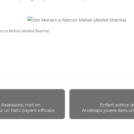
rcos Mohan (Anshul Sharma)
 Assessoria, met en
Enfant actrice 
ur un trafic payant efficace
Arcebispo jouera dans un