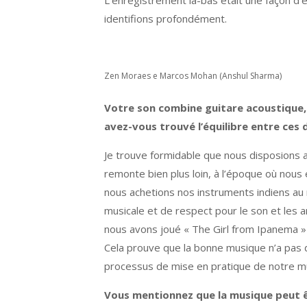
L’enregistrement là-bas était une façon d’e
identifions profondément.
Zen Moraes e Marcos Mohan (Anshul Sharma)
Votre son combine guitare acoustique,
avez-vous trouvé l’équilibre entre ces
Je trouve formidable que nous disposions au
remonte bien plus loin, à l’époque où nou
nous achetions nos instruments indiens au mê
musicale et de respect pour le son et les a
nous avons joué « The Girl from Ipanema » e
Cela prouve que la bonne musique n’a pas d
processus de mise en pratique de notre mu
Vous mentionnez que la musique peut ê