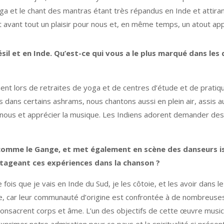
oga et le chant des mantras étant très répandus en Inde et atti
avant tout un plaisir pour nous et, en même temps, un atout appr
l et en Inde. Qu’est-ce qui vous a le plus marqué dans les 
nt lors de retraites de yoga et de centres d’étude et de pratiqu
s dans certains ashrams, nous chantons aussi en plein air, assis 
nous et apprécier la musique. Les Indiens adorent demander des a
 comme le Gange, et met également en scène des danseurs is
rtageant ces expériences dans la chanson ?
is que je vais en Inde du Sud, je les côtoie, et les avoir dans le 
nse, car leur communauté d’origine est confrontée à de nombreuses
 consacrent corps et âme. L’un des objectifs de cette œuvre musica