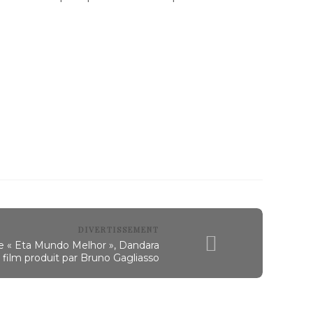
DIVERTISSEMENT
de « Eta Mundo Melhor », Dandara
 film produit par Bruno Gagliasso