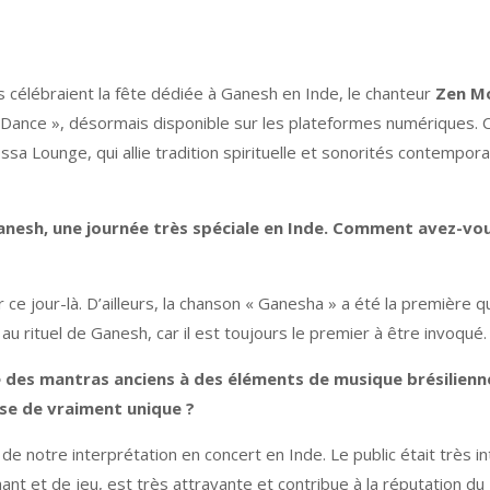
 célébraient la fête dédiée à Ganesh en Inde, le chanteur
Zen M
Dance », désormais disponible sur les plateformes numériques. Ce
a Lounge, qui allie tradition spirituelle et sonorités contempora
Ganesh, une journée très spéciale en Inde. Comment avez-vou
r ce jour-là. D’ailleurs, la chanson « Ganesha » a été la première
u rituel de Ganesh, car il est toujours le premier à être invoqué.
ie des mantras anciens à des éléments de musique brésilie
se de vraiment unique ?
 de notre interprétation en concert en Inde. Le public était très i
ant et de jeu, est très attrayante et contribue à la réputation du