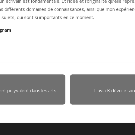
n écrivain est fondamentale. Et l’idée et l’originalité qu’elle re
ans différents domaines de connaissances, ainsi que mon expérie
s sujets, qui sont si importants en ce moment.
agram
lent polyvalent dans les arts
Flavia K dévoile son