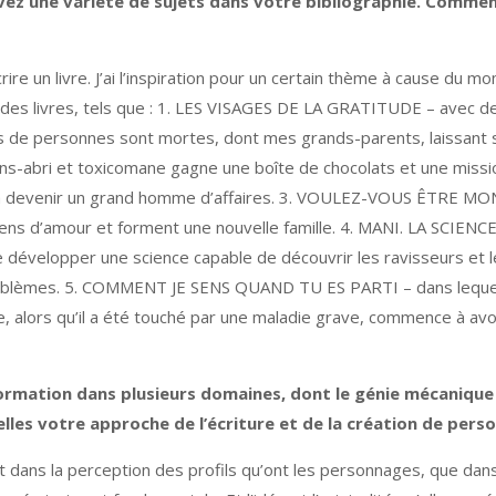
 avez une variété de sujets dans votre bibliographie. Comme
crire un livre. J’ai l’inspiration pour un certain thème à cause du
s des livres, tels que : 1. LES VISAGES DE LA GRATITUDE – avec de
ers de personnes sont mortes, dont mes grands-parents, laissant
abri et toxicomane gagne une boîte de chocolats et une mission,
 à devenir un grand homme d’affaires. 3. VOULEZ-VOUS ÊTRE MON 
liens d’amour et forment une nouvelle famille. 4. MANI. LA SCIEN
de développer une science capable de découvrir les ravisseurs et 
roblèmes. 5. COMMENT JE SENS QUAND TU ES PARTI – dans lequel 
e, alors qu’il a été touché par une maladie grave, commence à avoi
 formation dans plusieurs domaines, dont le génie mécaniqu
les votre approche de l’écriture et de la création de pers
t dans la perception des profils qu’ont les personnages, que dans