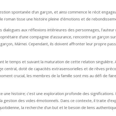
uestion spontanée d’un garçon, et ainsi commence le récit engagea
», le roman tisse une histoire pleine d’émotions et de rebondisse
es dialogues aux réflexions intérieures des personnages, l’auteur 
ropriétaire d’une compagnie d’assurance, rencontre un garçon sur 
rçon, Márnei. Cependant, ils doivent affronter leur propre passé
ant le temps et suivant la maturation de cette relation singulière.
e central, doté de capacités extrasensorielles et de rêves précogni
oment crucial, les membres de la famille sont mis au défi de faire
 une histoire; c’est une exploration profonde des significations. L
 gestion des vides émotionnels. Dans ce contexte, il traite d’exp
 quotidienne, la recherche d’un but et le besoin de liens authentiqu