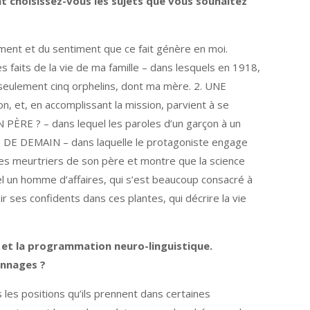
nt choisissez-vous les sujets que vous souhaitez
 moment et du sentiment que ce fait génère en moi.
s faits de la vie de ma famille – dans lesquels en 1918,
 seulement cinq orphelins, dont ma mère. 2. UNE
 et, en accomplissant la mission, parvient à se
PÈRE ? – dans lequel les paroles d’un garçon à un
CE DE DEMAIN – dans laquelle le protagoniste engage
les meurtriers de son père et montre que la science
un homme d’affaires, qui s’est beaucoup consacré à
r ses confidents dans ces plantes, qui décrire la vie
e et la programmation neuro-linguistique.
onnages ?
 les positions qu’ils prennent dans certaines