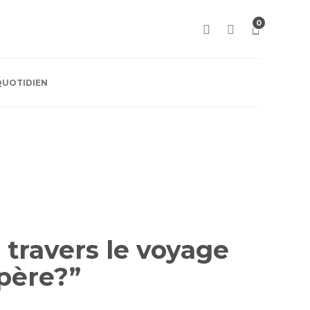
0
QUOTIDIEN
travers le voyage
 père?”