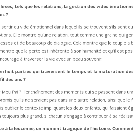
xes, tels que les relations, la gestion des vides émotionne
es ?
rtir du vide émotionnel dans lequel ils se trouvent s’ils sont ouve
tions. Elle montre qu’une relation, tout comme une graine qui ger
esses et de beaucoup de dialogue. Cela montre que le couple a be
ontre que la perte est inhérente à son humanité et qu’il est possi
 encourage à traverser la vie avec un beau souvenir.
é en huit parties qui traversent le temps et la maturation
il des ans ?
 Ser Meu Pai ?, l’enchaînement des moments qui se passent dans un
romis qu’ils ne seraient pas dans une autre relation, ainsi que le 
ois oublier le contexte impliquant les deux enfants, qui faisaient 
 toujours plus grand, si chacun s’engage à contribuer à sa réalisat
ace à la leucémie, un moment tragique de l’histoire. Commen