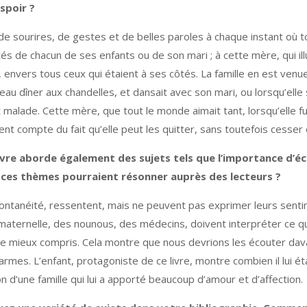
espoir ?
e sourires, de gestes et de belles paroles à chaque instant où to
côtés de chacun de ses enfants ou de son mari ; à cette mère, qui i
n, envers tous ceux qui étaient à ses côtés. La famille en est ven
 beau dîner aux chandelles, et dansait avec son mari, ou lorsqu’elle
 malade. Cette mère, que tout le monde aimait tant, lorsqu’elle fu
t compte du fait qu’elle peut les quitter, sans toutefois cesser 
 livre aborde également des sujets tels que l’importance d’é
es thèmes pourraient résonner auprès des lecteurs ?
pontanéité, ressentent, mais ne peuvent pas exprimer leurs sent
aternelle, des nounous, des médecins, doivent interpréter ce qu’
e mieux compris. Cela montre que nous devrions les écouter davant
mes. L’enfant, protagoniste de ce livre, montre combien il lui éta
n d’une famille qui lui a apporté beaucoup d’amour et d’affection.