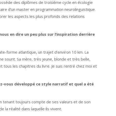
t possède des diplômes de troisième cycle en écologie
itulaire d’un master en programmation neurolinguistique.
orer les aspects les plus profonds des relations
ous en dire un peu plus sur l’inspiration derrière
plate-forme atlantique, un trajet d’environ 10 km. La
me sourit. Sa mère, très jeune, blonde et très belle,
et tous les chapitres du livre. Je suis rentré chez moi et
ez-vous développé ce style narratif et quel a été
s, en tenant toujours compte de ses valeurs et de son
la réalité dans laquelle ils vivent.