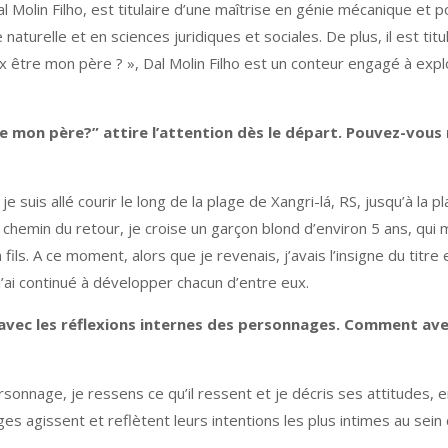
al Molin Filho, est titulaire d’une maîtrise en génie mécanique e
naturelle et en sciences juridiques et sociales. De plus, il est t
ux être mon père ? », Dal Molin Filho est un conteur engagé à expl
e mon père?” attire l’attention dès le départ. Pouvez-vous n
e suis allé courir le long de la plage de Xangri-lá, RS, jusqu’à la 
e chemin du retour, je croise un garçon blond d’environ 5 ans, qui 
ils. A ce moment, alors que je revenais, j’avais l’insigne du titre 
i, j’ai continué à développer chacun d’entre eux.
es avec les réflexions internes des personnages. Comment av
e personnage, je ressens ce qu’il ressent et je décris ses attitude
 agissent et reflètent leurs intentions les plus intimes au sein de 