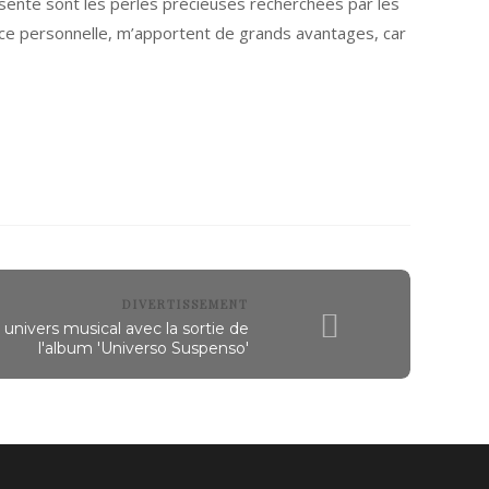
présente sont les perles précieuses recherchées par les
nce personnelle, m’apportent de grands avantages, car
DIVERTISSEMENT
 univers musical avec la sortie de
l'album 'Universo Suspenso'