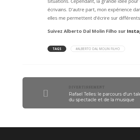
situations. Cependant, la grande idée pour u
écrivains. D’autre part, mon expérience d
elles me permettent d’écrire sur différent
Suivez Alberto Dal Molin Filho sur
Inst
TAGS
#ALBERTO DAL MOLIN FILHO
DIVERTISSEMENT
Rafael Telles: le parcours d'un ta
du spectacle et de la musique