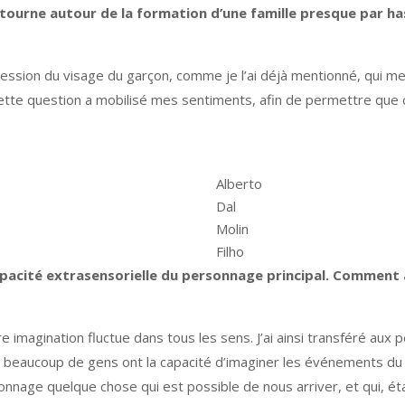
tourne autour de la formation d’une famille presque par has
xpression du visage du garçon, comme je l’ai déjà mentionné, qui m
ette question a mobilisé mes sentiments, afin de permettre que c
Alberto
Dal
Molin
Filho
 capacité extrasensorielle du personnage principal. Comment
re imagination fluctue dans tous les sens. J’ai ainsi transféré aux 
eaucoup de gens ont la capacité d’imaginer les événements du fut
rsonnage quelque chose qui est possible de nous arriver, et qui, éta