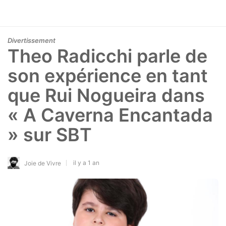
Divertissement
Theo Radicchi parle de
son expérience en tant
que Rui Nogueira dans
« A Caverna Encantada
» sur SBT
il y a 1 an
Joie de Vivre