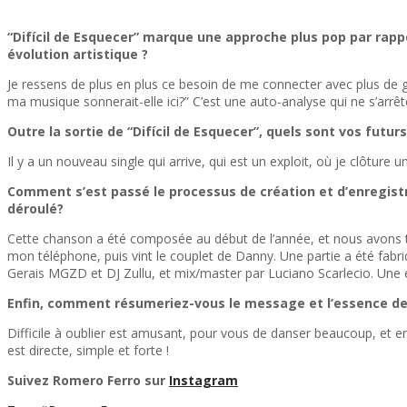
“Difícil de Esquecer” marque une approche plus pop par rap
évolution artistique ?
Je ressens de plus en plus ce besoin de me connecter avec plus de g
ma musique sonnerait-elle ici?” C’est une auto-analyse qui ne s’arrête
Outre la sortie de “Difícil de Esquecer”, quels sont vos fut
Il y a un nouveau single qui arrive, qui est un exploit, où je clôture
Comment s’est passé le processus de création et d’enregistr
déroulé?
Cette chanson a été composée au début de l’année, et nous avons trav
mon téléphone, puis vint le couplet de Danny. Une partie a été fabr
Gerais MGZD et DJ Zullu, et mix/master par Luciano Scarlecio. Une 
Enfin, comment résumeriez-vous le message et l’essence de 
Difficile à oublier est amusant, pour vous de danser beaucoup, et en
est directe, simple et forte !
Suivez Romero Ferro sur
Instagram