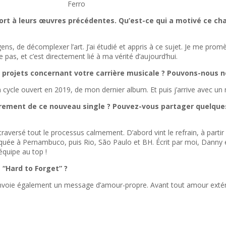
Ferro
port à leurs œuvres précédentes. Qu’est-ce qui a motivé ce 
ens, de décomplexer l’art. J’ai étudié et appris à ce sujet. Je me pr
 pas, et c’est directement lié à ma vérité d’aujourd’hui.
urs projets concernant votre carrière musicale ? Pouvons-nous 
 un cycle ouvert en 2019, de mon dernier album. Et puis j’arrive avec u
ement de ce nouveau single ? Pouvez-vous partager quelques d
ersé tout le processus calmement. D’abord vint le refrain, à partir d’
iquée à Pernambuco, puis Rio, São Paulo et BH. Écrit par moi, Danny 
équipe au top !
“Hard to Forget” ?
voie également un message d’amour-propre. Avant tout amour extérieur,