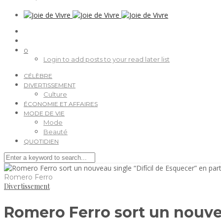
0
Login to add posts to your read later list
CÉLÈBRE
DIVERTISSEMENT
Culture
ÉCONOMIE ET AFFAIRES
MODE DE VIE
Mode
Beauté
QUOTIDIEN
Romero Ferro
Divertissement
Romero Ferro sort un nouvea