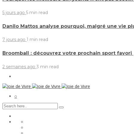
5 jours ago
5 min
read
Danilo Mattos analyse pourquoi, malgré une vie p
7 jours ago
1 min
read
Broomball : découvrez votre prochain sport favori
2 semaines ago
3 min
read
0