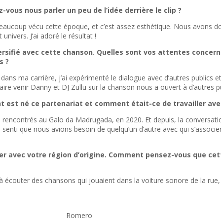
z-vous nous parler un peu de l’idée derrière le clip ?
i beaucoup vécu cette époque, et c’est assez esthétique. Nous avons d
ivers. J’ai adoré le résultat !
ersifié avec cette chanson. Quelles sont vos attentes concer
s ?
e dans ma carrière, j’ai expérimenté le dialogue avec d’autres publics
aire venir Danny et DJ Zullu sur la chanson nous a ouvert à d’autres pu
est né ce partenariat et comment était-ce de travailler avec
rencontrés au Galo da Madrugada, en 2020. Et depuis, la conversati
i senti que nous avions besoin de quelqu’un d’autre avec qui s’associer, q
lier avec votre région d’origine. Comment pensez-vous que ce
 à écouter des chansons qui jouaient dans la voiture sonore de la rue
Romero