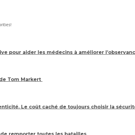
rities!
sive pour aider les médecins à améliorer l’observan
s de Tom Markert
enticité. Le coût caché de toujours choisir la sécuri
 de remporter toutes les batailles