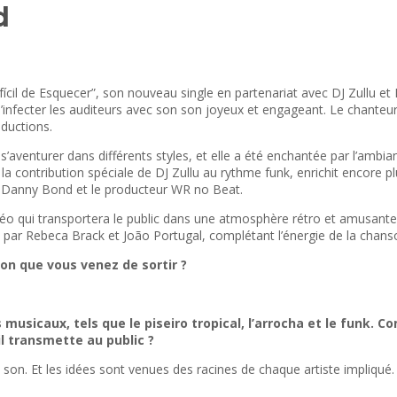
nd
fícil de Esquecer”, son nouveau single en partenariat avec DJ Zullu et
d’infecter les auditeurs avec son son joyeux et engageant. Le chanteu
oductions.
’aventurer dans différents styles, et elle a été enchantée par l’ambi
la contribution spéciale de DJ Zullu au rythme funk, enrichit encore
o, Danny Bond et le producteur WR no Beat.
éo qui transportera le public dans une atmosphère rétro et amusante. 
 par Rebeca Brack et João Portugal, complétant l’énergie de la chans
on que vous venez de sortir ?
musicaux, tels que le piseiro tropical, l’arrocha et le funk.
Co
il transmette au public ?
n. Et les idées sont venues des racines de chaque artiste impliqué. 