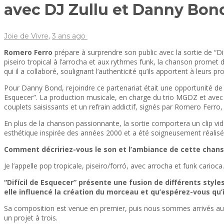
avec DJ Zullu et Danny Bo
Joie de Vivre
,
3 ans ago
Romero Ferro
prépare à surprendre son public avec la sortie de “Di
piseiro tropical à l’arrocha et aux rythmes funk, la chanson promet 
qui il a collaboré, soulignant l’authenticité qu’ils apportent à leurs pr
Pour Danny Bond, rejoindre ce partenariat était une opportunité de s
Esquecer”. La production musicale, en charge du trio MGDZ et avec 
couplets saisissants et un refrain addictif, signés par Romero Ferr
En plus de la chanson passionnante, la sortie comportera un clip vid
esthétique inspirée des années 2000 et a été soigneusement réalisé
Comment décririez-vous le son et l’ambiance de cette chans
Je l’appelle pop tropicale, piseiro/forró, avec arrocha et funk carioca.
“Difícil de Esquecer” présente une fusion de différents styles 
elle influencé la création du morceau et qu’espérez-vous qu’
Sa composition est venue en premier, puis nous sommes arrivés au so
un projet à trois.