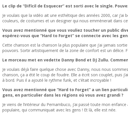
Le clip de “Difícil de Esquecer” est sorti avec le single. Pouve
Je voulais que la vidéo ait une esthétique des années 2000, car j’a
couleurs, de costumes et un designer qui nous emmènerait dans cet un
Vous avez mentionné que vous vouliez toucher un public div
espérez-vous que “Hard to Forget” se connecte avec les gen
Cette chanson est la chanson la plus populaire que j’ai jamais sorti
pouvoirs. Sortir artistiquement de la zone de confort est un délice. F
Le morceau met en vedette Danny Bond et DJ Zullu. Comment 
Je voulais déjà faire quelque chose avec Danny, nous nous sommes 
chanson, ça a été le coup de foudre. Elle a écrit son couplet, puis j’a
à bord. Puis il a ajouté le rythme funk, et c’était incroyable !
Vous avez mentionné que “Hard to Forget” a un lien particu
gens, en particulier dans les régions où vous avez grandi ?
Je viens de l’intérieur du Pernambuco, j’ai passé toute mon enfance
populaire, qui communiquait avec les gens ! Et là, elle est née.