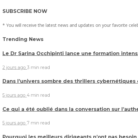
SUBSCRIBE NOW
* You will receive the latest news and updates on your favorite celeb
Trending News
Le Dr Sarina Occhipinti lance une formation inten
2 jours ago
3 min
read
Dans l’univers sombre des thrillers cybernétique
5 jours ago
4 min
read
Ce qui a été oublié dans la conversation sur l’auth
5 jours ago
7 min
read
Pourquoi les meilleurs dirigeants n’ont pas besoin