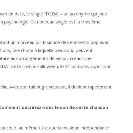
lbum en date, le single “FODA” – un acronyme qui joue
en psychologie. Ce nouveau single est la troisième
vrant un morceau qui fusionne des éléments pop avec
lations, une chose à laquelle beaucoup peuvent
uitare aux arrangements de violon, créant une
FODA” a été créé à Halloween, le 31 octobre, apportant
ic. Avec son talent grandissant, il devient rapidement
Comment décririez-vous le son de cette chanson
e beaucoup, au même titre que la musique indépendante