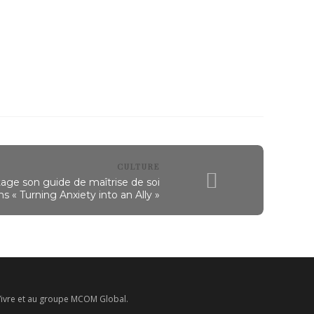
CULTURE
tage son guide de maîtrise de soi
s « Turning Anxiety into an Ally »
e Vivre et au groupe MCOM Global.