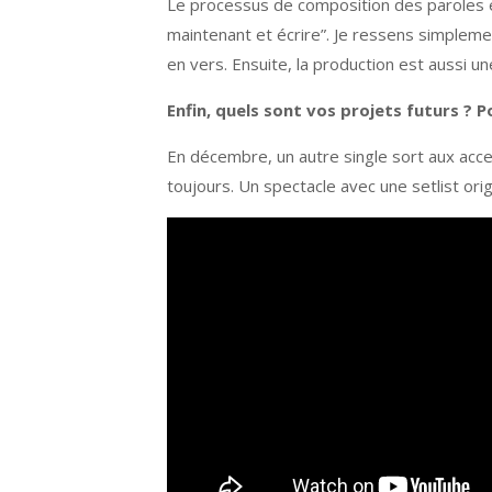
Le processus de composition des paroles e
maintenant et écrire”. Je ressens simplement
en vers. Ensuite, la production est aussi 
Enfin, quels sont vos projets futurs ?
P
En décembre, un autre single sort aux accen
toujours. Un spectacle avec une setlist ori