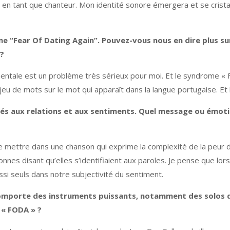
en tant que chanteur. Mon identité sonore émergera et se cristall
me “Fear Of Dating Again”. Pouvez-vous nous en dire plus su
 ?
mentale est un problème très sérieux pour moi. Et le syndrome « ​
jeu de mots sur le mot qui apparaît dans la langue portugaise. Et bi
iés aux relations et aux sentiments. Quel message ou émot
 le mettre dans une chanson qui exprime la complexité de la peur d
nes disant qu’elles s’identifiaient aux paroles. Je pense que lo
si seuls dans notre subjectivité du sentiment.
mporte des instruments puissants, notamment des solos de
 « FODA » ?