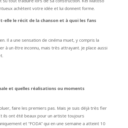
t su tout traduire lors de sa construction. Kel Matoso
ntueux achètent votre idée et lui donnent forme.
elle le récit de la chanson et à quoi les fans
een. Il a une sensation de cinéma muet, y compris la
er à un être inconnu, mais très attrayant. Je place aussi
t.
onale et quelles réalisations ou moments
r, faire les premiers pas. Mais je suis déjà très fier
Et ils ont été beaux pour un artiste toujours
 uniquement et “FODA” qui en une semaine a atteint 10