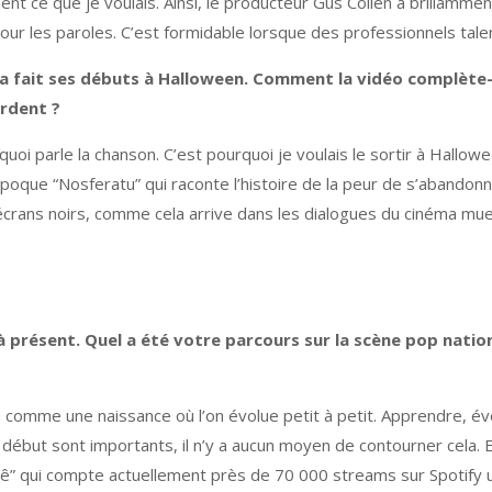
ent ce que je voulais. Ainsi, le producteur Gus Collen a brillammen
our les paroles. C’est formidable lorsque des professionnels tale
” a fait ses débuts à Halloween. Comment la vidéo complète-t-
ardent ?
uoi parle la chanson. C’est pourquoi je voulais le sortir à Hallow
époque “Nosferatu” qui raconte l’histoire de la peur de s’abandonn
écrans noirs, comme cela arrive dans les dialogues du cinéma mue
’à présent. Quel a été votre parcours sur la scène pop nati
mme une naissance où l’on évolue petit à petit. Apprendre, évolue
u début sont importants, il n’y a aucun moyen de contourner cela. 
ocê” qui compte actuellement près de 70 000 streams sur Spotify