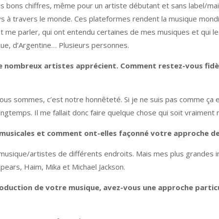
s bons chiffres, même pour un artiste débutant et sans label/mais
s à travers le monde. Ces plateformes rendent la musique mondia
nt me parler, qui ont entendu certaines de mes musiques et qui le
ue, d’Argentine… Plusieurs personnes.
e nombreux artistes apprécient. Comment restez-vous fidèl
 nous sommes, c’est notre honnêteté. Si je ne suis pas comme ça e
ngtemps. Il me fallait donc faire quelque chose qui soit vraiment
s musicales et comment ont-elles façonné votre approche de 
 musique/artistes de différents endroits. Mais mes plus grandes 
 Spears, Haim, Mika et Michael Jackson.
oduction de votre musique, avez-vous une approche particuli