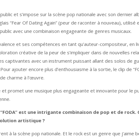
public et s’impose sur la scène pop nationale avec son dernier a
lais “Fear Of Dating Again” (peur de raconter à nouveau), utilisé 
le public avec une combinaison engageante de genres musicaux.
lence et ses compétences en tant qu’auteur-compositeur, en li
ploration créative de la peur de s’impliquer dans de nouvelles re
es captivantes avec un instrument puissant allant des solos de g
our ajouter encore plus d’enthousiasme à la sortie, le clip de “
de charme à l’œuvre.
et promet une musique plus engageante et innovante pour le publ
enne.
“FODA” est une intrigante combinaison de pop et de rock.
olution artistique ?
rent à la scène pop nationale. Et le rock est un genre que j’aim