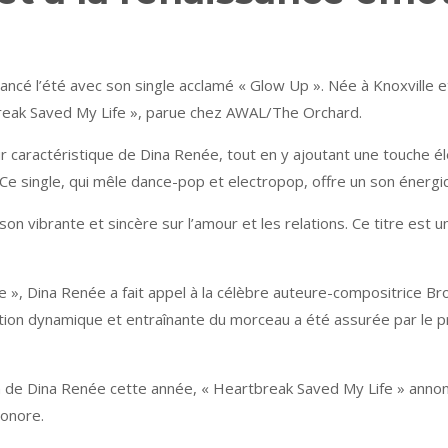
lancé l’été avec son single acclamé « Glow Up ». Née à Knoxville e
tbreak Saved My Life », parue chez AWAL/The Orchard.
r caractéristique de Dina Renée, tout en y ajoutant une touche él
 Ce single, qui mêle dance-pop et electropop, offre un son énergiqu
n vibrante et sincère sur l’amour et les relations. Ce titre est u
, Dina Renée a fait appel à la célèbre auteure-compositrice Broo
ction dynamique et entraînante du morceau a été assurée par le p
m de Dina Renée cette année, « Heartbreak Saved My Life » annonc
sonore.