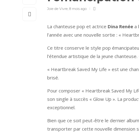
Joie de Vivre
,
8 mois ago
La chanteuse pop et actrice
Dina Renée
a 
l’année avec une nouvelle sortie : « Hear
Ce titre conserve le style pop émancipateu
l’étendue artistique de la jeune chanteuse.
« Heartbreak Saved My Life » est une chanso
brisé.
Pour composer « Heartbreak Saved My Life »
son single à succès « Glow Up ». La produ
exceptionnel.
Bien que ce soit peut-être le dernier albu
transporter par cette nouvelle dimension 