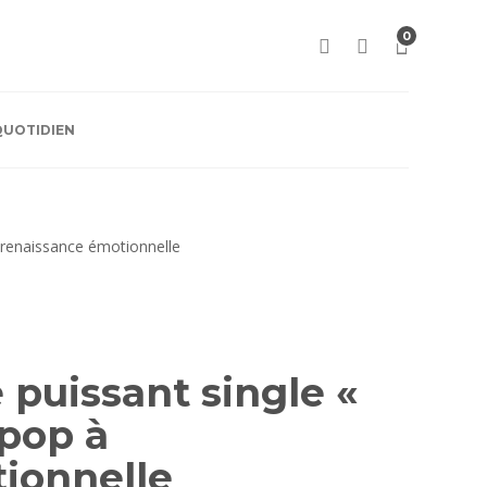
0
QUOTIDIEN
 puissant single «
pop à
tionnelle