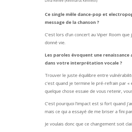
Dina Renée (Reinhardt Kenneth)
Ce single mêle dance-pop et electropo
message de la chanson ?
C’est lors d’un concert au Viper Room que j’
donné vie.
Les paroles évoquent une renaissance 
dans votre interprétation vocale ?
Trouver le juste équilibre entre vulnérabili
c’est quand je termine le pré-refrain par 
quelque chose essaie de vous retenir, vous
C’est pourquoi l’impact est si fort quand j’a
mais ce qui a essayé de me briser a fini p
Je voulais donc que ce changement soit clai