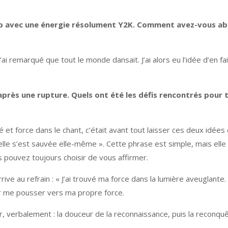
p avec une énergie résolument Y2K. Comment avez-vous abo
ai remarqué que tout le monde dansait. J’ai alors eu l’idée d’en f
après une rupture.
Quels ont été les défis rencontrés pour t
té et force dans le chant, c’était avant tout laisser ces deux idée
« elle s’est sauvée elle-même ». Cette phrase est simple, mais 
 pouvez toujours choisir de vous affirmer.
rrive au refrain : « J’ai trouvé ma force dans la lumière aveuglante.
ar me pousser vers ma propre force.
r, verbalement : la douceur de la reconnaissance, puis la reconquê