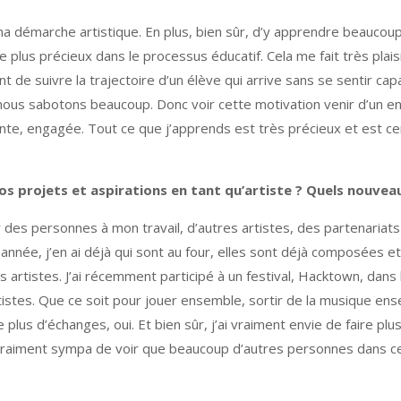
 démarche artistique. En plus, bien sûr, d’y apprendre beaucoup,
 plus précieux dans le processus éducatif. Cela me fait très plaisi
t de suivre la trajectoire d’un élève qui arrive sans se sentir capa
nous sabotons beaucoup. Donc voir cette motivation venir d’un enf
ante, engagée. Tout ce que j’apprends est très précieux et est
vos projets et aspirations en tant qu’artiste ?
Quels nouveau
 des personnes à mon travail, d’autres artistes, des partenariats
 année, j’en ai déjà qui sont au four, elles sont déjà composées et
s artistes. J’ai récemment participé à un festival, Hacktown, dans l
rtistes. Que ce soit pour jouer ensemble, sortir de la musique 
 plus d’échanges, oui. Et bien sûr, j’ai vraiment envie de faire p
 vraiment sympa de voir que beaucoup d’autres personnes dans c