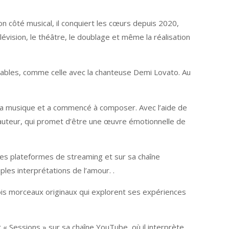
son côté musical, il conquiert les cœurs depuis 2020,
évision, le théâtre, le doublage et même la réalisation
morables, comme celle avec la chanteuse Demi Lovato. Au
la musique et a commencé à composer. Avec l’aide de
d’auteur, qui promet d’être une œuvre émotionnelle de
 les plateformes de streaming et sur sa chaîne
les interprétations de l’amour. .
ois morceaux originaux qui explorent ses expériences
 « Sessions » sur sa chaîne YouTube, où il interprète