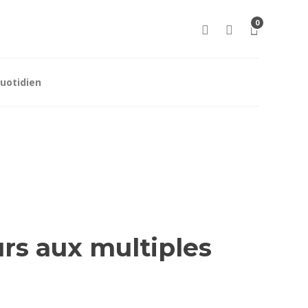
0
uotidien
urs aux multiples