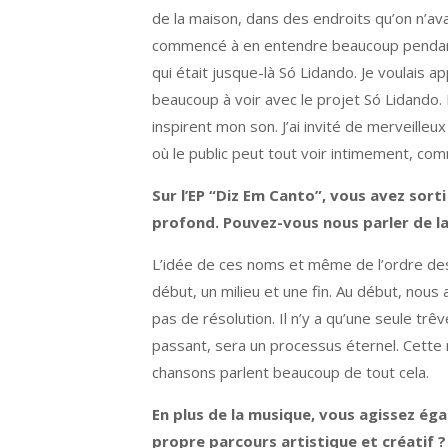
de la maison, dans des endroits qu’on n’avai
commencé à en entendre beaucoup pendant l
qui était jusque-là Só Lidando. Je voulais 
beaucoup à voir avec le projet Só Lidando.
inspirent mon son. J’ai invité de merveilleu
où le public peut tout voir intimement, co
Sur l’EP “Diz Em Canto”, vous avez sor
profond. Pouvez-vous nous parler de la
L’idée de ces noms et même de l’ordre des
début, un milieu et une fin. Au début, nous a
pas de résolution. Il n’y a qu’une seule tr
passant, sera un processus éternel. Cette
chansons parlent beaucoup de tout cela.
En plus de la musique, vous agissez ég
propre parcours artistique et créatif ?