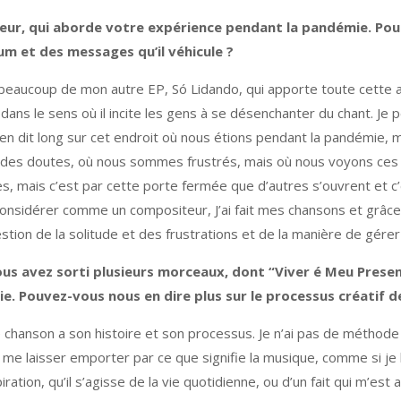
eur, qui aborde votre expérience pendant la pandémie. Pou
m et des messages qu’il véhicule ?
e beaucoup de mon autre EP, Só Lidando, qui apporte toute cett
ns le sens où il incite les gens à se désenchanter du chant. Je pe
en dit long sur cet endroit où nous étions pendant la pandémie,
 des doutes, où nous sommes frustrés, mais où nous voyons ces fr
, mais c’est par cette porte fermée que d’autres s’ouvrent et c’
nsidérer comme un compositeur, J’ai fait mes chansons et grâce à 
tion de la solitude et des frustrations et de la manière de gérer 
ous avez sorti plusieurs morceaux, dont “Viver é Meu Prese
ie. Pouvez-vous nous en dire plus sur le processus créatif d
chanson a son histoire et son processus. Je n’ai pas de méthode que
 me laisser emporter par ce que signifie la musique, comme si je la
ation, qu’il s’agisse de la vie quotidienne, ou d’un fait qui m’est 