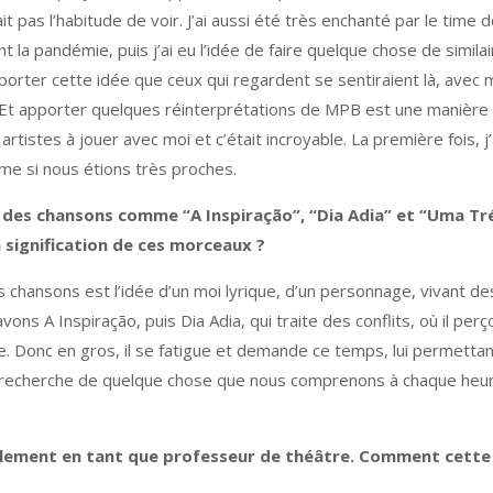
t pas l’habitude de voir. J’ai aussi été très enchanté par le time d
a pandémie, puis j’ai eu l’idée de faire quelque chose de simila
apporter cette idée que ceux qui regardent se sentiraient là, ave
 Et apporter quelques réinterprétations de MPB est une manière d
x artistes à jouer avec moi et c’était incroyable. La première fois
mme si nous étions très proches.
ti des chansons comme “A Inspiração”, “Dia Adia” et “Uma T
 signification de ces morceaux ?
 chansons est l’idée d’un moi lyrique, d’un personnage, vivant d
vons A Inspiração, puis Dia Adia, qui traite des conflits, où il perço
êve. Donc en gros, il se fatigue et demande ce temps, lui permetta
 recherche de quelque chose que nous comprenons à chaque heure 
alement en tant que professeur de théâtre.
Comment cette e