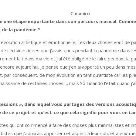
Caramico
ué une étape importante dans son parcours musical. Commen
g de la pandémie ?
volution artistique et émotionnelle. Les deux choses vont de pai
e certaines idées que j’avais eues pendant la pandémie dans les 
 rarement fait dans ma vie et j’ai été obligé de le faire pendant 
 encore aujourd’hui. Je pense que j’en ai apporté un peu dans mes
 par conséquent, de mon évolution en tant qu’artiste car les pre
nnaissance de certaines choses…, mais Só Lidando l’était quand j’a
essions », dans lequel vous partagez des versions acoustiqu
de ce projet et qu’est-ce que cela signifie pour vous en tan
stes qui ont commencé à faire des choses plus minimalistes et in
rtistes que j’admirais apporter cet aspect à leur son, et à eux-mê