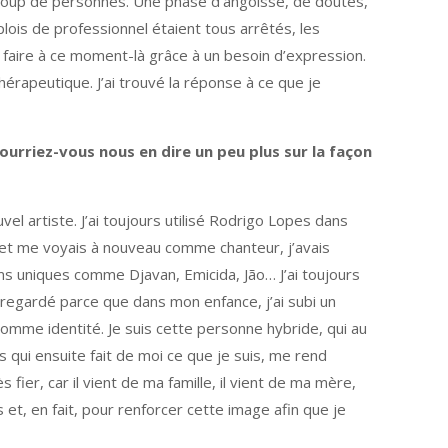
eaucoup de personnes. Une phase d’angoisse, de doutes,
lois de professionnel étaient tous arrêtés, les
faire à ce moment-là grâce à un besoin d’expression.
érapeutique. J’ai trouvé la réponse à ce que je
ourriez-vous nous en dire un peu plus sur la façon
l artiste. J’ai toujours utilisé Rodrigo Lopes dans
et me voyais à nouveau comme chanteur, j’avais
oms uniques comme Djavan, Emicida, Jão… J’ai toujours
p regardé parce que dans mon enfance, j’ai subi un
comme identité. Je suis cette personne hybride, qui au
 qui ensuite fait de moi ce que je suis, me rend
s fier, car il vient de ma famille, il vient de ma mère,
 et, en fait, pour renforcer cette image afin que je