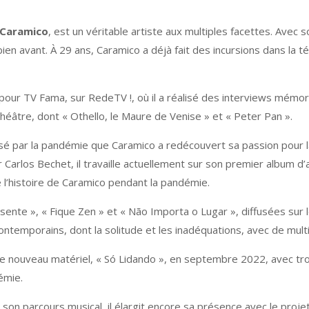
Caramico
, est un véritable artiste aux multiples facettes. Avec 
n avant. À 29 ans, Caramico a déjà fait des incursions dans la tél
llé pour TV Fama, sur RedeTV !, où il a réalisé des interviews mé
 théâtre, dont « Othello, le Maure de Venise » et « Peter Pan ».
sé par la pandémie que Caramico a redécouvert sa passion pour 
 Carlos Bechet, il travaille actuellement sur son premier album 
e l’histoire de Caramico pendant la pandémie.
sente », « Fique Zen » et « Não Importa o Lugar », diffusées sur
temporains, dont la solitude et les inadéquations, avec de multip
de nouveau matériel, « Só Lidando », en septembre 2022, avec tr
émie.
on parcours musical, il élargit encore sa présence avec le projet