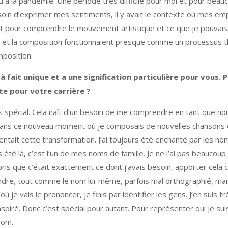
l dû à la pandémie. Une période très difficile pour moi et pour b
oin d’exprimer mes sentiments, il y avait le contexte où mes emp
t pour comprendre le mouvement artistique et ce que je pouvais 
e et la composition fonctionnaient presque comme un processus th
mposition.
 fait unique et a une signification particulière pour vous. P
te pour votre carrière ?
spécial. Cela naît d’un besoin de me comprendre en tant que nouve
 dans ce nouveau moment où je composais de nouvelles chansons 
entait cette transformation. J’ai toujours été enchanté par les n
été là, c’est l’un de mes noms de famille. Je ne l’ai pas beaucou
ris que c’était exactement ce dont j’avais besoin, apporter cela 
ndre, tout comme le nom lui-même, parfois mal orthographié, mais
ù je vais le prononcer, je finis par identifier les gens. J’en suis trè
spiré. Donc c’est spécial pour autant. Pour représenter qui je suis
nom.