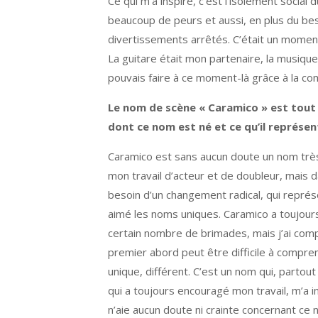
Ce qui m’a inspiré, c’est l’isolement socia
beaucoup de peurs et aussi, en plus du bes
divertissements arrêtés. C’était un momen
La guitare était mon partenaire, la musiqu
pouvais faire à ce moment-là grâce à la co
Le nom de scène « Caramico » est tout à
dont ce nom est né et ce qu’il représen
Caramico est sans aucun doute un nom très 
mon travail d’acteur et de doubleur, mais
besoin d’un changement radical, qui représ
aimé les noms uniques. Caramico a toujours 
certain nombre de brimades, mais j’ai comp
premier abord peut être difficile à compre
unique, différent. C’est un nom qui, partout o
qui a toujours encouragé mon travail, m’a in
n’aie aucun doute ni crainte concernant ce 