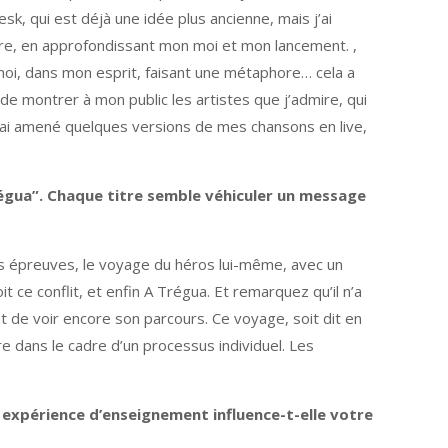
esk, qui est déjà une idée plus ancienne, mais j’ai
ire, en approfondissant mon moi et mon lancement. ,
c moi, dans mon esprit, faisant une métaphore… cela a
e montrer à mon public les artistes que j’admire, qui
, j’ai amené quelques versions de mes chansons en live,
régua”. Chaque titre semble véhiculer un message
es épreuves, le voyage du héros lui-même, avec un
it ce conflit, et enfin A Trégua. Et remarquez qu’il n’a
nt de voir encore son parcours. Ce voyage, soit dit en
dans le cadre d’un processus individuel. Les
xpérience d’enseignement influence-t-elle votre