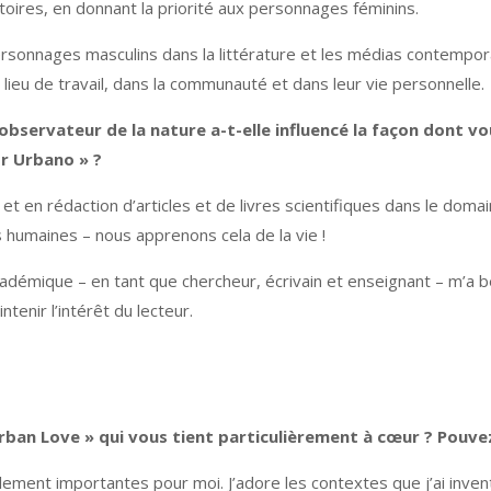
toires, en donnant la priorité aux personnages féminins.
rsonnages masculins dans la littérature et les médias contempor
lieu de travail, dans la communauté et dans leur vie personnelle.
servateur de la nature a-t-elle influencé la façon dont vo
r Urbano » ?
t en rédaction d’articles et de livres scientifiques dans le domai
s humaines – nous apprenons cela de la vie !
adémique – en tant que chercheur, écrivain et enseignant – m’a be
ntenir l’intérêt du lecteur.
 Urban Love » qui vous tient particulièrement à cœur ? Pouve
 également importantes pour moi. J’adore les contextes que j’ai inv