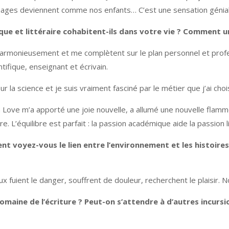
sonnages deviennent comme nos enfants… C’est une sensation génial
et littéraire cohabitent-ils dans votre vie ? Comment un a
monieusement et me complètent sur le plan personnel et profess
ifique, enseignant et écrivain.
 sur la science et je suis vraiment fasciné par le métier que j’ai ch
n Love m’a apporté une joie nouvelle, a allumé une nouvelle flamme
e. L’équilibre est parfait : la passion académique aide la passion l
t voyez-vous le lien entre l’environnement et les histoires
aux fuient le danger, souffrent de douleur, recherchent le plaisir. N
maine de l’écriture ? Peut-on s’attendre à d’autres incursion