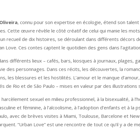
Oliveira
, connu pour son expertise en écologie, étend son talen
s. Cette œuvre révèle le côté créatif de celui qui manie les mots, 
e un recueil de dix histoires, se déroulant dans différents décors
ban Love. Ces contes captent le quotidien des gens dans l’agitati
ns différents lieux – cafés, bars, kiosques à journaux, plages, ga
e des personnages. Dans ces récits, les découvertes, la romance, l
ns, les blessures et les hostilités. L’amour et le manque d’amour, 
s de Rio et de São Paulo – mises en valeur par des illustrations sa
harcèlement sexuel en milieu professionnel, à la bisexualité, à l’
culine et féminine, à l’alcoolisme, à l’adoption d’enfants et à la 
Paulo, avec de brèves visites à Miami, Toulouse, Barcelone et Ne
uent. “Urban Love” est une rencontre de tout ce qu’il y a de meil