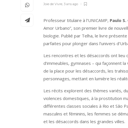
Joie de Vivre
,
3 ans ago
Professeur titulaire à l’UNICAMP,
Paulo S. 
Amor Urbano”, son premier livre de nouvelle
biologie. Publié par Telha, le livre présent
parfaites pour plonger dans l’univers d’Ur
Les rencontres et les désaccords ont lieu da
d’immeubles, gymnases – qui façonnent la vi
de la place pour les désaccords, les trahiso
personnages, mettant en lumière les réalité
Les récits explorent des thèmes variés, du 
violences domestiques, à la prostitution mas
différentes classes sociales à Rio et São 
masculins et féminins, les femmes se démarq
et les désaccords dans les grandes villes.