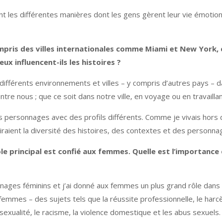
nt les différentes manières dont les gens gèrent leur vie émotion
ompris des villes internationales comme Miami et New York
x influencent-ils les histoires ?
s différents environnements et villes – y compris d’autres pays – 
ntre nous ; que ce soit dans notre ville, en voyage ou en travaillan
personnages avec des profils différents. Comme je vivais hors d
iraient la diversité des histoires, des contextes et des personna
 rôle principal est confié aux femmes. Quelle est l’importa
onnages féminins et j’ai donné aux femmes un plus grand rôle dans m
mmes – des sujets tels que la réussite professionnelle, le harcèle
sexualité, le racisme, la violence domestique et les abus sexuels.