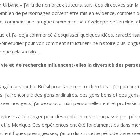
Urbano – j’ai lu de nombreux auteurs, suivi des directives sur la s
ombien de personnages doivent être mis en évidence, combien do
oire, comment une intrigue commence-se développe-se termine, et
longue et j’ai déjà commencé à esquisser quelques idées, caractéris
evoir étudier pour voir comment structurer une histoire plus longu
e que cela va faire…
vie et de recherche influencent-elles la diversité des per
yagé dans tout le Brésil pour faire mes recherches – j’ai parcouru 
des, j’ai rencontré des gens ordinaires, des gens bons et des gens
 et avec nos gens, j’ai beaucoup mûri personnellement et professio
s reprises à l’étranger pour des conférences et j’ai passé des p
agne et le Mexique. Ces expériences ont été fondamentales dans 
scientifiques prestigieuses, j’ai pu durant cette période vivre a