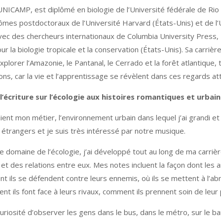
’UNICAMP, est diplômé en biologie de l’Université fédérale de Rio d
ômes postdoctoraux de l’Université Harvard (États-Unis) et de l’U
n avec des chercheurs internationaux de Columbia University Press
our la biologie tropicale et la conservation (États-Unis). Sa carriè
plorer l’Amazonie, le Pantanal, le Cerrado et la forêt atlantique,
ns, car la vie et l’apprentissage se révèlent dans ces regards att
’écriture sur l’écologie aux histoires romantiques et urbaine
ent mon métier, l’environnement urbain dans lequel j’ai grandi et
t étrangers et je suis très intéressé par notre musique.
 domaine de l’écologie, j’ai développé tout au long de ma carrièr
et des relations entre eux. Mes notes incluent la façon dont les 
 ils se défendent contre leurs ennemis, où ils se mettent à l’abr
t ils font face à leurs rivaux, comment ils prennent soin de leur
uriosité d’observer les gens dans le bus, dans le métro, sur le ba