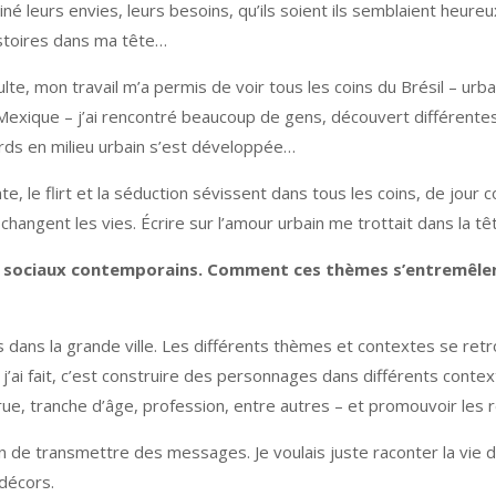
giné leurs envies, leurs besoins, qu’ils soient ils semblaient heureux
stoires dans ma tête…
adulte, mon travail m’a permis de voir tous les coins du Brésil – ur
exique – j’ai rencontré beaucoup de gens, découvert différentes c
rds en milieu urbain s’est développée…
e, le flirt et la séduction sévissent dans tous les coins, de jour 
 changent les vies. Écrire sur l’amour urbain me trottait dans la 
 sociaux contemporains. Comment ces thèmes s’entremêlent-
ns dans la grande ville. Les différents thèmes et contextes se re
’ai fait, c’est construire des personnages dans différents contexte
ue, tranche d’âge, profession, entre autres – et promouvoir les r
ntion de transmettre des messages. Je voulais juste raconter la vie
décors.