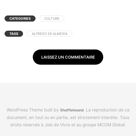
CATEGORIES
CULTURE
TAGS
ALFREDO SÁ ALMEIDA
LAISSEZ UN COMMENTAIRE
WordPress Theme built by
La reproduction de ce
Shufflehound
.
document, en tout ou en partie, est strictement interdite. Tous
droits réservés à Joie de Vivre et au groupe MCOM Global.