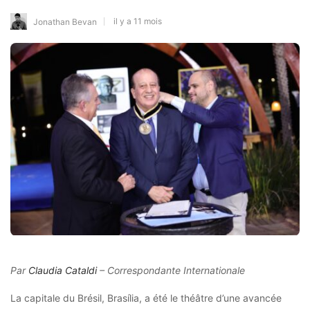
il y a 11 mois
Jonathan Bevan
Par
Claudia Cataldi
– Correspondante Internationale
La capitale du Brésil, Brasília, a été le théâtre d’une avancée