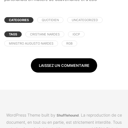
CATEGORIES
QUOTIDIEN
UNCATEGORIZED
TAGS
CRISTIANE NARDES
IGCP
MINISTRO AUGUSTO NARDES
RGB
LAISSEZ UN COMMENTAIRE
WordPress Theme built by
La reproduction de ce
Shufflehound
.
document, en tout ou en partie, est strictement interdite. Tous