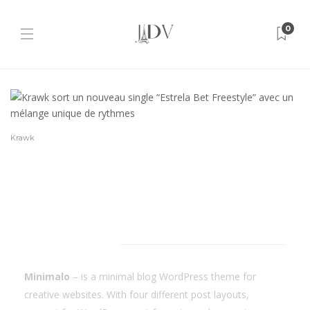
0
Krawk
Minimalo
Minimalo
– is a minimal blog WordPress theme for
creative websites. With four different post layouts,