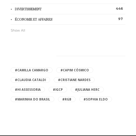
446
DIVERTISSEMENT
97
ÉCONOMIE ET AFFAIRES
Show All
HOT TAGS
#CAMILLA CAMARGO
#CAPIM CÓSMICO
#CLAUDIA CATALDI
#CRISTIANE NARDES
#HI ASSESSORIA
#IGCP
#JULIANA HERC
#MARINHA DO BRASIL
#RGB
#SOPHIA ELDO