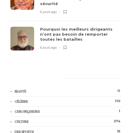
sécurité
6 jours ago
Pourquoi les meilleurs dirigeants
n’ont pas besoin de remporter
toutes les batailles
6 jours ago
CATEGORIES
11
BEAUTÉ
110
CÉLÈBRE
1
CHRONIQUEURS
374
CULTURE
15
DES SPORTS