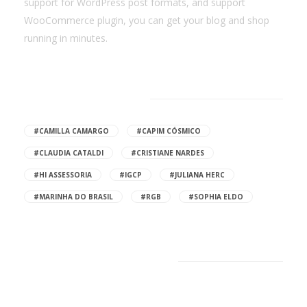
support for WordPress post formats, and support
WooCommerce plugin, you can get your blog and shop
running in minutes.
Browse Tags
#CAMILLA CAMARGO
#CAPIM CÓSMICO
#CLAUDIA CATALDI
#CRISTIANE NARDES
#HI ASSESSORIA
#IGCP
#JULIANA HERC
#MARINHA DO BRASIL
#RGB
#SOPHIA ELDO
New Comments