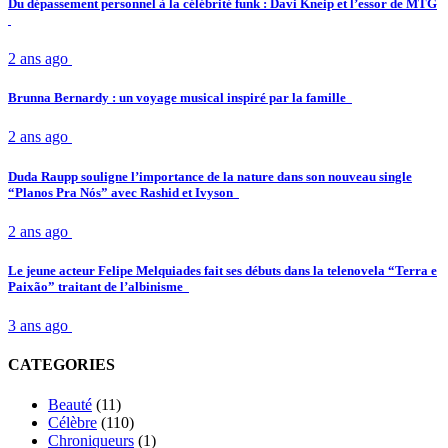
Du dépassement personnel à la célébrité funk : Davi Kneip et l’essor de MTG
2 ans ago
Brunna Bernardy : un voyage musical inspiré par la famille
2 ans ago
Duda Raupp souligne l’importance de la nature dans son nouveau single
“Planos Pra Nós” avec Rashid et Ivyson
2 ans ago
Le jeune acteur Felipe Melquiades fait ses débuts dans la telenovela “Terra e
Paixão” traitant de l’albinisme
3 ans ago
CATEGORIES
Beauté
(11)
Célèbre
(110)
Chroniqueurs
(1)