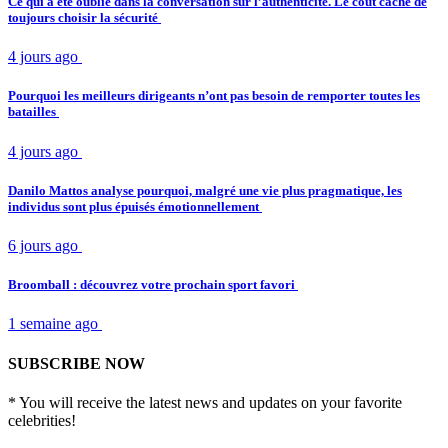
Ce qui a été oublié dans la conversation sur l’authenticité. Le coût caché de
toujours choisir la sécurité
4 jours ago
Pourquoi les meilleurs dirigeants n’ont pas besoin de remporter toutes les
batailles
4 jours ago
Danilo Mattos analyse pourquoi, malgré une vie plus pragmatique, les
individus sont plus épuisés émotionnellement
6 jours ago
Broomball : découvrez votre prochain sport favori
1 semaine ago
SUBSCRIBE NOW
* You will receive the latest news and updates on your favorite
celebrities!