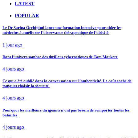
LATEST
POPULAR
Le Dr Sarina Occhipinti lance une formation intensive pour aider les
médecins à améliorer l’observance thérapeutique de l’obésité
1 jour ago
Dans l’univers sombre des thrillers cybernétiques de Tom Markert
4 jours ago
Ce qui a été oublié dans la conversation sur l’authenticité. Le coût caché de
toujours choisir la sécurité
4 jours ago
Pourquoi les meilleurs dirigeants n’ont pas besoin de remporter toutes les
batailles
4 jours ago