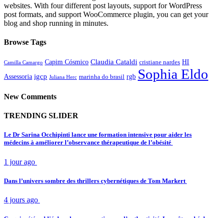
websites. With four different post layouts, support for WordPress
post formats, and support WooCommerce plugin, you can get your
blog and shop running in minutes.
Browse Tags
Claudia Cataldi
Capim Cósmico
HI
cristiane nardes
Camilla Camargo
Sophia Eldo
igcp
Assessoria
rgb
marinha do brasil
Juliana Herc
New Comments
TRENDING SLIDER
Le Dr Sarina Occhipinti lance une formation intensive pour aider les
médecins à améliorer l’observance thérapeutique de l’obésité
1 jour ago
Dans l’univers sombre des thrillers cybernétiques de Tom Markert
4 jours ago