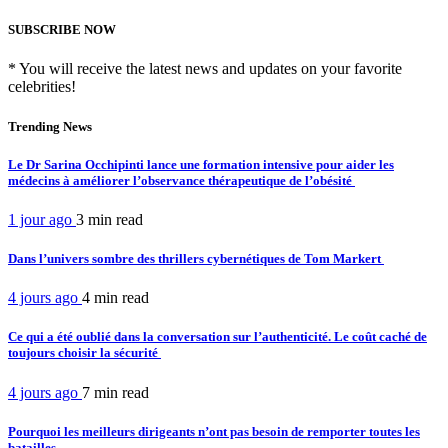
SUBSCRIBE NOW
* You will receive the latest news and updates on your favorite
celebrities!
Trending News
Le Dr Sarina Occhipinti lance une formation intensive pour aider les
médecins à améliorer l’observance thérapeutique de l’obésité
1 jour ago
3 min
read
Dans l’univers sombre des thrillers cybernétiques de Tom Markert
4 jours ago
4 min
read
Ce qui a été oublié dans la conversation sur l’authenticité. Le coût caché de
toujours choisir la sécurité
4 jours ago
7 min
read
Pourquoi les meilleurs dirigeants n’ont pas besoin de remporter toutes les
batailles