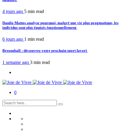
4 jours ago
5 min
read
Danilo Mattos analyse pourquoi, malgré une vie plus pragmatique, les
individus sont plus épuisés émotionnellement
6 jours ago
1 min
read
Broomball : découvrez votre prochain sport favori
1 semaine ago
3 min
read
0