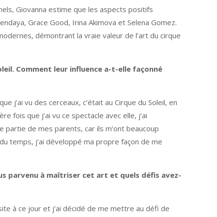
els, Giovanna estime que les aspects positifs
e Zendaya, Grace Good, Irina Akimova et Selena Gomez.
modernes, démontrant la vraie valeur de l’art du cirque
eil. Comment leur influence a-t-elle façonné
ue j’ai vu des cerceaux, c’était au Cirque du Soleil, en
fois que j’ai vu ce spectacle avec elle, j’ai
 partie de mes parents, car ils m’ont beaucoup
l du temps, j’ai développé ma propre façon de me
parvenu à maîtriser cet art et quels défis avez-
te à ce jour et j’ai décidé de me mettre au défi de