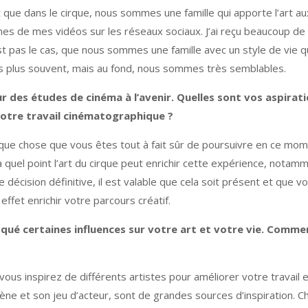
 que dans le cirque, nous sommes une famille qui apporte l’art a
aines de mes vidéos sur les réseaux sociaux. J’ai reçu beaucoup d
 pas le cas, que nous sommes une famille avec un style de vie qui,
s plus souvent, mais au fond, nous sommes très semblables.
r des études de cinéma à l’avenir. Quelles sont vos aspir
 votre travail cinématographique ?
que chose que vous êtes tout à fait sûr de poursuivre en ce mom
à quel point l’art du cirque peut enrichir cette expérience, notamm
 décision définitive, il est valable que cela soit présent et que vou
ffet enrichir votre parcours créatif.
voqué certaines influences sur votre art et votre vie. Co
 vous inspirez de différents artistes pour améliorer votre travail
ne et son jeu d’acteur, sont de grandes sources d’inspiration. Che