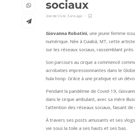
sociaux
Joie de Vivre
,
3 ans ago
Giovanna Robatini
, une jeune femme issue
numérique. Née à Cuiabá, MT, cette artiste 
sur les réseaux sociaux, rassemblant près d
Son parcours au cirque a commencé comme une
acrobaties impressionnantes dans le Globe 
hula hoop. Grâce à une pratique et un dévou
Pendant la pandémie de Covid-19, Giovanna
dans le cirque ambulant, avec sa mère illu
l’attention des réseaux sociaux, faisant de
À travers ses posts amusants et ses vlogs,
vie sous la toile a ses hauts et ses bas.