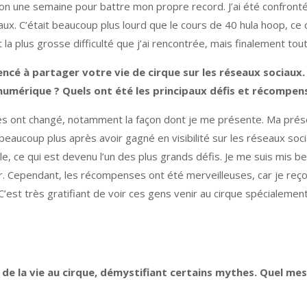
viron une semaine pour battre mon propre record. J’ai été confron
aux. C’était beaucoup plus lourd que le cours de 40 hula hoop, ce
la plus grosse difficulté que j’ai rencontrée, mais finalement tou
é à partager votre vie de cirque sur les réseaux sociaux. 
 numérique ? Quels ont été les principaux défis et récompen
es ont changé, notamment la façon dont je me présente. Ma prés
beaucoup plus après avoir gagné en visibilité sur les réseaux s
e, ce qui est devenu l’un des plus grands défis. Je me suis mis 
r. Cependant, les récompenses ont été merveilleuses, car je reç
C’est très gratifiant de voir ces gens venir au cirque spécialeme
 de la vie au cirque, démystifiant certains mythes. Quel mes