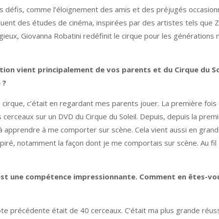
s défis, comme l’éloignement des amis et des préjugés occasionn
ncluent des études de cinéma, inspirées par des artistes tels qu
ieux, Giovanna Robatini redéfinit le cirque pour les générations 
ion vient principalement de vos parents et du Cirque du Sol
 ?
 cirque, c’était en regardant mes parents jouer. La première fois q
rceaux sur un DVD du Cirque du Soleil. Depuis, depuis la première 
apprendre à me comporter sur scène. Cela vient aussi en grande
spiré, notamment la façon dont je me comportais sur scène. Au fi
est une compétence impressionnante. Comment en êtes-vous 
te précédente était de 40 cerceaux. C’était ma plus grande réussi