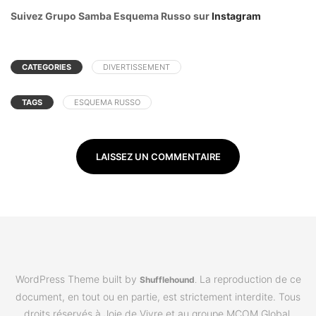
Suivez Grupo Samba Esquema Russo sur
Instagram
CATEGORIES
DIVERTISSEMENT
TAGS
ESQUEMA RUSSO
LAISSEZ UN COMMENTAIRE
WordPress Theme built by
La reproduction de ce
Shufflehound
.
document, en tout ou en partie, est strictement interdite. Tous
droits réservés à Joie de Vivre et au groupe MCOM Global.