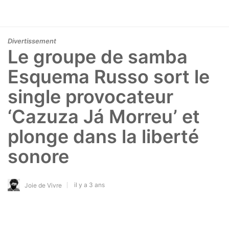
Divertissement
Le groupe de samba
Esquema Russo sort le
single provocateur
‘Cazuza Já Morreu’ et
plonge dans la liberté
sonore
il y a 3 ans
Joie de Vivre