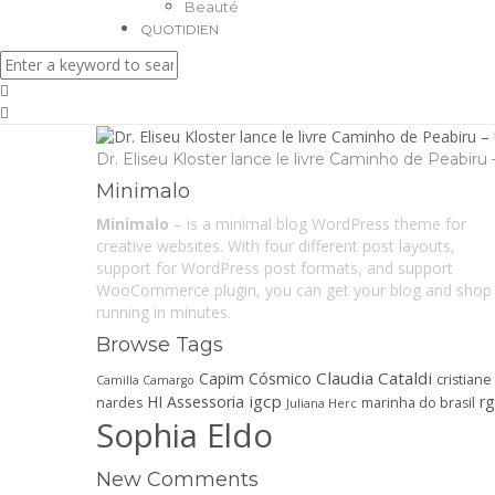
Beauté
QUOTIDIEN
Dr. Eliseu Kloster lance le livre Caminho de Peabiru
Minimalo
Minimalo
– is a minimal blog WordPress theme for
creative websites. With four different post layouts,
support for WordPress post formats, and support
WooCommerce plugin, you can get your blog and shop
running in minutes.
Browse Tags
Claudia Cataldi
Capim Cósmico
cristiane
Camilla Camargo
igcp
HI Assessoria
r
nardes
marinha do brasil
Juliana Herc
Sophia Eldo
New Comments