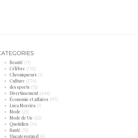
CATEGORIES
Beauté
(11)
Célèbre
(110)
Chroniqueurs
(1)
Culture
(374)
des sports
(15)
Divertissement
(446)
Économie et affaires
(97)
Luca Moreira
(1)
Mode
(23)
Mode de Vie
(62)
Quotidien
(14)
Santé
(15)
Uncategorized
(6)