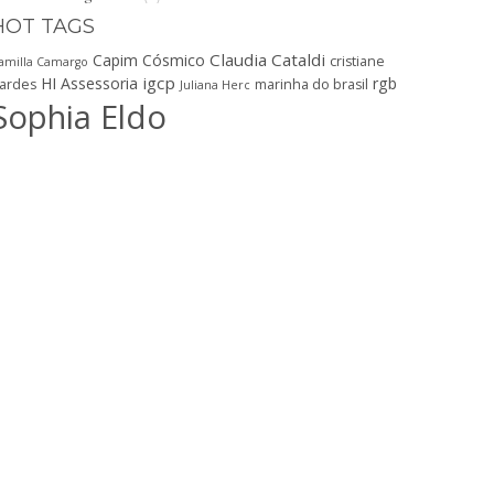
HOT TAGS
Claudia Cataldi
Capim Cósmico
cristiane
amilla Camargo
igcp
HI Assessoria
rgb
ardes
marinha do brasil
Juliana Herc
Sophia Eldo