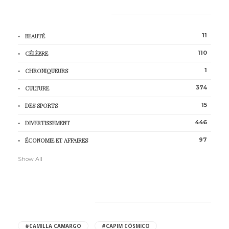
CATEGORIES
11
BEAUTÉ
110
CÉLÈBRE
1
CHRONIQUEURS
374
CULTURE
15
DES SPORTS
446
DIVERTISSEMENT
97
ÉCONOMIE ET AFFAIRES
Show All
HOT TAGS
#CAMILLA CAMARGO
#CAPIM CÓSMICO