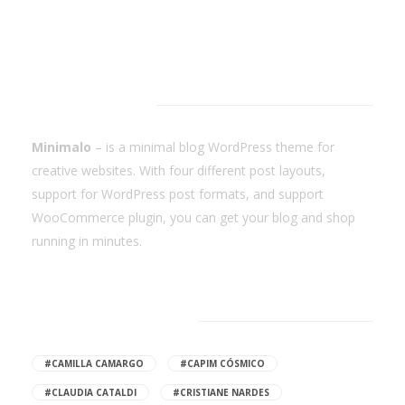
Minimalo
Minimalo
– is a minimal blog WordPress theme for
creative websites. With four different post layouts,
support for WordPress post formats, and support
WooCommerce plugin, you can get your blog and shop
running in minutes.
Browse Tags
#CAMILLA CAMARGO
#CAPIM CÓSMICO
#CLAUDIA CATALDI
#CRISTIANE NARDES