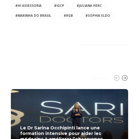
#HI ASSESSORIA
#IGCP
#JULIANA HERC
#MARINHA DO BRASIL
#RGB
#SOPHIA ELDO
New Comments
TRENDING SLIDER
Le Dr Sarina Occhipinti lance une
formation intensive pour aider les
médecins à améliorer l’observance