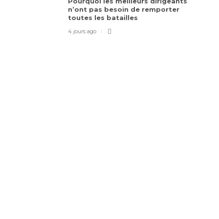
Pourquoi les meilleurs dirigeants
n’ont pas besoin de remporter
toutes les batailles
4 jours ago