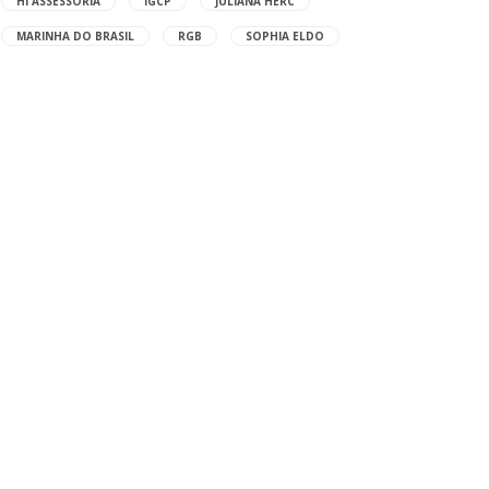
HI ASSESSORIA
IGCP
JULIANA HERC
MARINHA DO BRASIL
RGB
SOPHIA ELDO