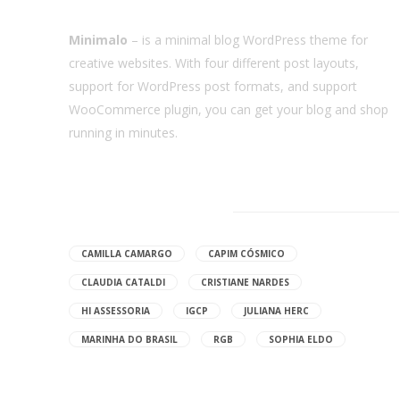
Minimalo
– is a minimal blog WordPress theme for
creative websites. With four different post layouts,
support for WordPress post formats, and support
WooCommerce plugin, you can get your blog and shop
running in minutes.
Browse Tags
CAMILLA CAMARGO
CAPIM CÓSMICO
CLAUDIA CATALDI
CRISTIANE NARDES
HI ASSESSORIA
IGCP
JULIANA HERC
MARINHA DO BRASIL
RGB
SOPHIA ELDO