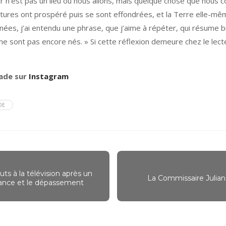
nir n’est pas un lieu où nous allons, mais quelque chose que nous c
ltures ont prospéré puis se sont effondrées, et la Terre elle-mêm
années, j’ai entendu une phrase, que j’aime à répéter, qui résume
e sont pas encore nés. » Si cette réflexion demeure chez le lecteu
rade sur
Instagram
DE
ts à la télévision après un
La Commissaire Julian
rance et le dépassement