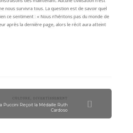
onstruisons dès maintenant. Aucune civilisation n’est
e nous survivra tous. La question est de savoir quel
 bien ce sentiment : « Nous n’héritons pas du monde de
r après la dernière page, alors le récit aura atteint
CULTURE
DIVERTISSEMENT
,
a Puccini Reçoit la Médaille Ruth
Cardoso