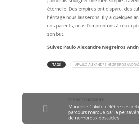
J’aimerais souligner une idée simple : l’ave
éternelle. Des empires ont disparu, des cu
héritage nous laisserons. Il y a quelques 
nos parents, nous l’empruntons à ceux qui n
son but.
Suivez Paulo Alexandre Negreiros And
TAGS
#PAULO ALEXANDRE NEGREIROS ANDRA
DIVERTISSEMENT
Manuelle Calixto célèbre ses débu
parcours marqué par la persévé
de nombreux obstacles