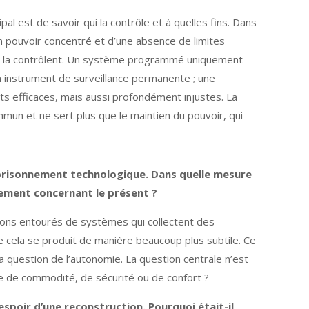
al est de savoir qui la contrôle et à quelles fins. Dans
n pouvoir concentré et d’une absence de limites
 et la contrôlent. Un système programmé uniquement
 un instrument de surveillance permanente ; une
ats efficaces, mais aussi profondément injustes. La
mmun et ne sert plus que le maintien du pouvoir, qui
mprisonnement technologique. Dans quelle mesure
sement concernant le présent ?
vivons entourés de systèmes qui collectent des
 cela se produit de manière beaucoup plus subtile. Ce
la question de l’autonomie. La question centrale n’est
ge de commodité, de sécurité ou de confort ?
espoir d’une reconstruction. Pourquoi était-il