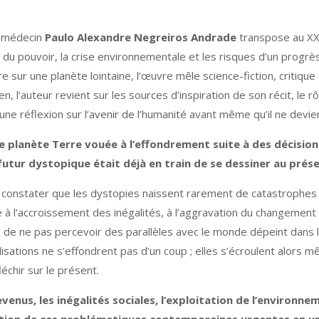
et médecin
Paulo Alexandre Negreiros Andrade
transpose au XXI
on du pouvoir, la crise environnementale et les risques d’un progr
e sur une planète lointaine, l’œuvre mêle science-fiction, critiqu
tien, l’auteur revient sur les sources d’inspiration de son récit, l
 une réflexion sur l’avenir de l’humanité avant même qu’il ne devien
e planète Terre vouée à l’effondrement suite à des décisio
utur dystopique était déjà en train de se dessiner au prése
e constater que les dystopies naissent rarement de catastrophes 
à l’accroissement des inégalités, à l’aggravation du changement c
le de ne pas percevoir des parallèles avec le monde dépeint dans 
lisations ne s’effondrent pas d’un coup ; elles s’écroulent alors
léchir sur le présent.
nus, les inégalités sociales, l’exploitation de l’environnemen