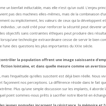
n bienfait inéluctable, mais elle n’est qu’un outil. L’enjeu princip
ovient pas des machines elles-mêmes, mais de la combinaison d’u
itement ou implicitement, les valeurs de ceux qui la développent
 individus ; un outil créé pour renforcer la sécurité peut devenir
re des objectifs sans contraintes éthiques peut produire des résult
 lorsqu’une technologie extraordinaire cesse de servir le bien co
e l’une des questions les plus importantes du XXIe siècle.
contrôler la population offrent une image saisissante d’e
fiction lointaine, et dans quelle mesure comme un avertis
, mais l’inquiétude qu’elles suscitent est déjà bien réelle. Nous 
façonnent nos perceptions. La différence réside dans le fait que
xtrême. Plus qu’une simple discussion sur les implants, il aborde 
quel point sommes-nous prêts à sacrifier notre liberté en échan
 les jeunes nomades incarnent la résistance, la mémoire et l’