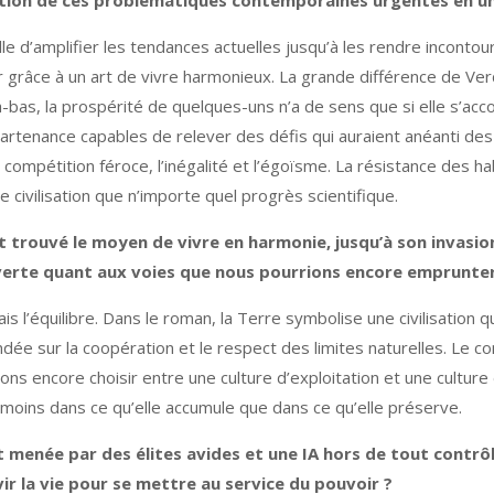
ion de ces problématiques contemporaines urgentes en un r
elle d’amplifier les tendances actuelles jusqu’à les rendre incontour
r grâce à un art de vivre harmonieux. La grande différence de Ve
Là-bas, la prospérité de quelques-uns n’a de sens que si elle s’a
artenance capables de relever des défis qui auraient anéanti des 
ompétition féroce, l’inégalité et l’égoïsme. La résistance des ha
 civilisation que n’importe quel progrès scientifique.
trouvé le moyen de vivre en harmonie, jusqu’à son invasio
 verte quant aux voies que nous pourrions encore emprunter
s l’équilibre. Dans le roman, la Terre symbolise une civilisation qu
ndée sur la coopération et le respect des limites naturelles. Le
ns encore choisir entre une culture d’exploitation et une culture 
e moins dans ce qu’elle accumule que dans ce qu’elle préserve.
t menée par des élites avides et une IA hors de tout contrôl
vir la vie pour se mettre au service du pouvoir ?